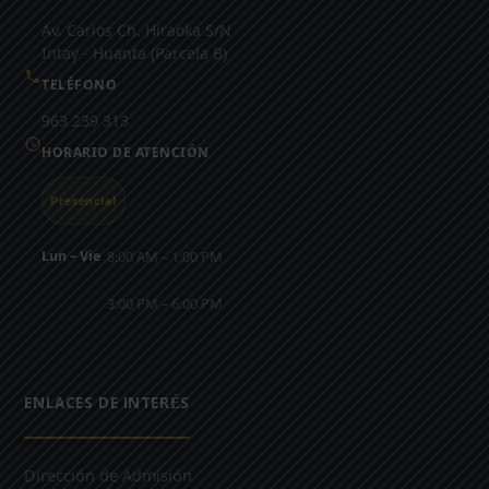
Av. Carlos Ch. Hiraoka S/N
Intay - Huanta (Parcela B)
TELÉFONO
963 239 313
HORARIO DE ATENCIÓN
Presencial
Lun – Vie
8:00 AM – 1:00 PM
3:00 PM – 6:00 PM
ENLACES DE INTERÉS
Dirección de Admisión