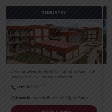
SEDE INTAY
Campus Universitario INTAY, autopista Carlos Ch.
Jr
Hiraoka, desvío Ccollana, Luricocha.
Es
Telf:
963 239 313
Horario:
Lun–Vie 8am–1pm / 3pm–6pm
VER EN EL MAPA