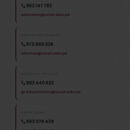
952 147 782
admision@unah.edu.pe
CENTRO DE IDIOMAS
973 655 026
idiomas@unah.edu.pe
GRADOS Y TÍTULOS
992 440 523
gradosytitulos@unah.edu.pe
CEPRE UNAH
993 079 438