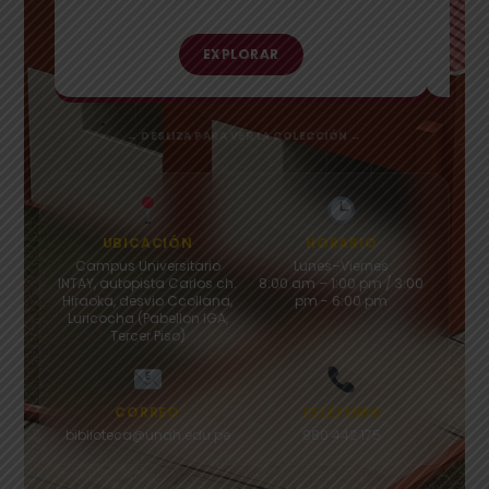
EXPLORAR
← DESLIZA PARA VER LA COLECCIÓN →
UBICACIÓN
HORARIO
Campus Universitario
Lunes–Viernes
INTAY, autopista Carlos ch.
8:00 am – 1:00 pm / 3:00
Hiraoka, desvio Ccollana,
pm - 6:00 pm
Luricocha (Pabellon IGA,
Tercer Piso)
CORREO
TELÉFONO
biblioteca@unah.edu.pe
980 442 175