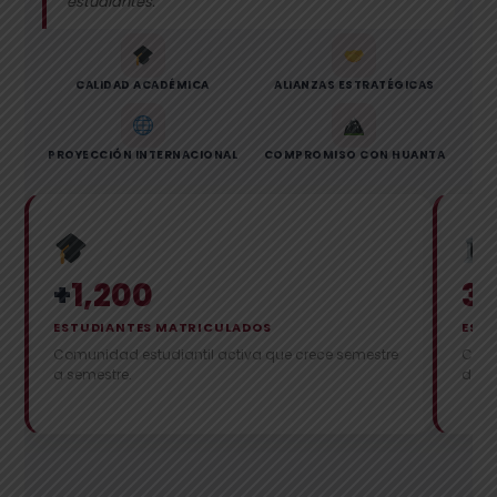
estudiantes."
CALIDAD ACADÉMICA
ALIANZAS ESTRATÉGICAS
PROYECCIÓN INTERNACIONAL
COMPROMISO CON HUANTA
+
1,200
3
ESTUDIANTES MATRICULADOS
ESCU
Comunidad estudiantil activa que crece semestre
Carr
a semestre.
dema