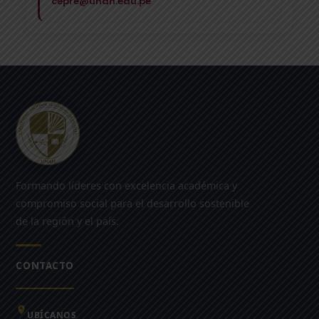
cepre@unah.edu.pe
Formando líderes con excelencia académica y
compromiso social para el desarrollo sostenible
de la región y el país.
CONTACTO
UBÍCANOS