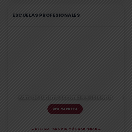
ESCUELAS PROFESIONALES
Adm. de Turismo Sostenible y Hotelería
Ing
VER CARRERA
← DESLIZA PARA VER MÁS CARRERAS →