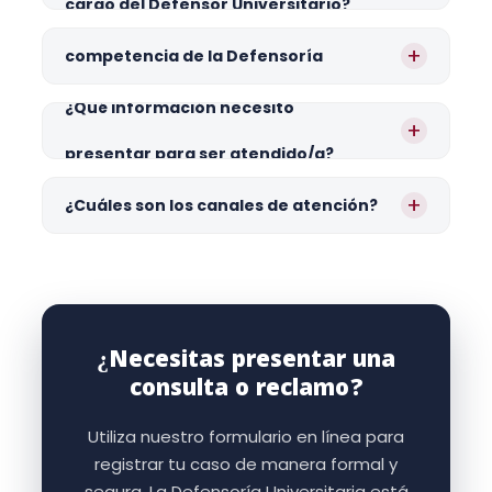
cargo del Defensor Universitario?
¿Cuáles son los asuntos de no
+
competencia de la Defensoría
Universitaria?
¿Qué información necesito
+
presentar para ser atendido/a?
+
¿Cuáles son los canales de atención?
¿Necesitas presentar una
consulta o reclamo?
Utiliza nuestro formulario en línea para
registrar tu caso de manera formal y
segura. La Defensoría Universitaria está