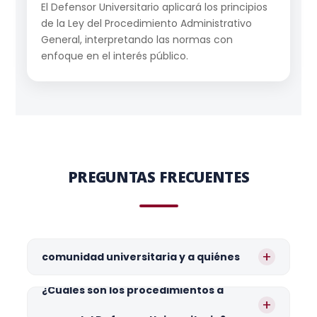
El Defensor Universitario aplicará los principios
de la Ley del Procedimiento Administrativo
General, interpretando las normas con
enfoque en el interés público.
PREGUNTAS FRECUENTES
¿Quiénes son los miembros de la
+
comunidad universitaria y a quiénes
atiende?
¿Cuáles son los procedimientos a
+