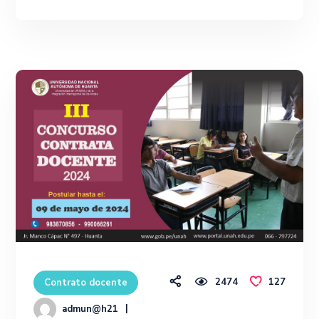
2474
127
Contrato docente
admun@h21