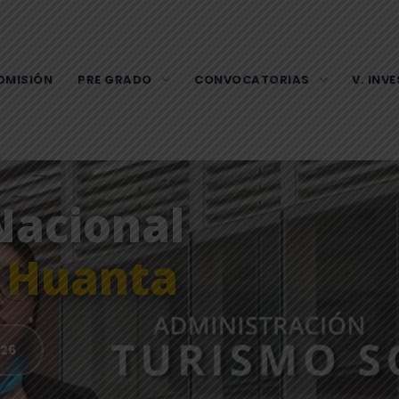
DMISIÓN
PRE GRADO
CONVOCATORIAS
V. INV
Nacional
e
Huanta
026