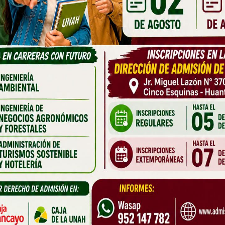
monio Bibliográfico e
Repositorio Instituc
stórico de Huanta
EXPLORAR
EXPLORAR
HORARIO
CORREO
Lunes–Viernes
biblioteca@unah.edu.p
m – 1:00 pm / 3:00 pm - 6:00 pm