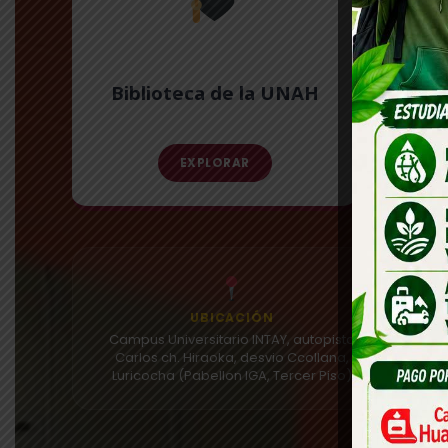
Patri
Biblioteca de la UNAH
Hi
EXPLORAR
UBICACIÓN
Campus Universitario INTAY, autopista
Carlos ch. Hiraoka, desvio Ccollana,
8:00 a
Luricocha (Pabellon IGA, Tercer Piso)