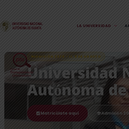
LA UNIVERSIDAD
A
ADMISIÓN 2026 – II, 9 DE AGOSTO
Universidad 
Autónoma d
Matricúlate aquí
Admisión 2