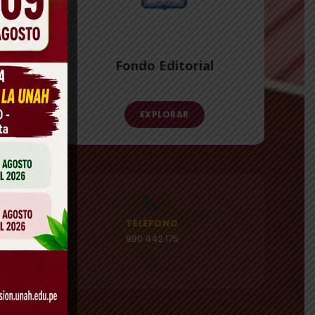
ional
Fondo Editorial
EXPLORAR
TELÉFONO
e
980 442 175